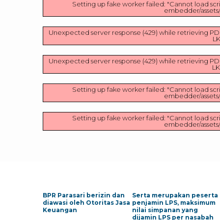
Setting up fake worker failed: "Cannot load scri
embedder/assets/js
Unexpected server response (429) while retrieving PD
LK
Unexpected server response (429) while retrieving PD
LK
Setting up fake worker failed: "Cannot load scri
embedder/assets/js
Setting up fake worker failed: "Cannot load scri
embedder/assets/js
BPR Parasari berizin dan
Serta merupakan peserta
diawasi oleh Otoritas Jasa
penjamin LPS, maksimum
Keuangan
nilai simpanan yang
dijamin LPS per nasabah