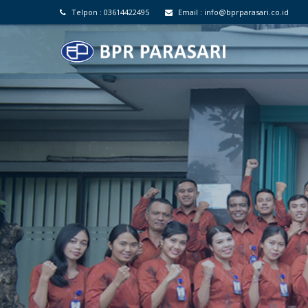
Telpon :
03614422495
Email :
info@bprparasari.co.id