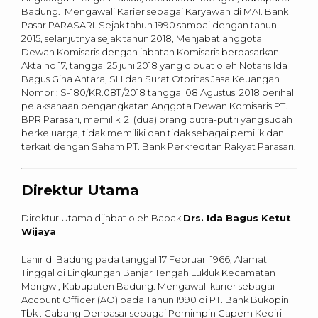
Badung. Mengawali Karier sebagai Karyawan di MAI. Bank
Pasar PARASARI. Sejak tahun 1990 sampai dengan tahun
2015, selanjutnya sejak tahun 2018, Menjabat anggota
Dewan Komisaris dengan jabatan Komisaris berdasarkan
Akta no 17, tanggal 25 juni 2018 yang dibuat oleh Notaris Ida
Bagus Gina Antara, SH dan Surat Otoritas Jasa Keuangan
Nomor : S-180/KR.0811/2018 tanggal 08 Agustus 2018 perihal
pelaksanaan pengangkatan Anggota Dewan Komisaris PT.
BPR Parasari, memiliki 2 (dua) orang putra-putri yang sudah
berkeluarga, tidak memiliki dan tidak sebagai pemilik dan
terkait dengan Saham PT. Bank Perkreditan Rakyat Parasari.
Direktur Utama
Direktur Utama dijabat oleh Bapak
Drs. Ida Bagus Ketut
Wijaya
Lahir di Badung pada tanggal 17 Februari 1966, Alamat
Tinggal di Lingkungan Banjar Tengah Lukluk Kecamatan
Mengwi, Kabupaten Badung. Mengawali karier sebagai
Account Officer (AO) pada Tahun 1990 di PT. Bank Bukopin
Tbk . Cabang Denpasar sebagai Pemimpin Capem Kediri