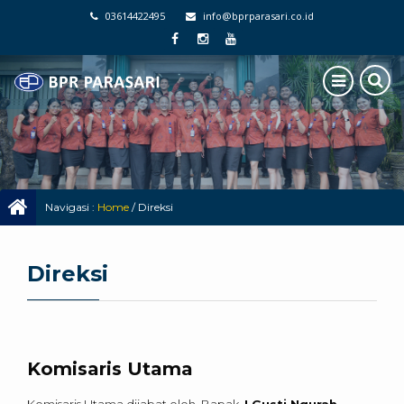
03614422495
info@bprparasari.co.id
Navigasi :
Home
/
Direksi
Direksi
Komisaris Utama