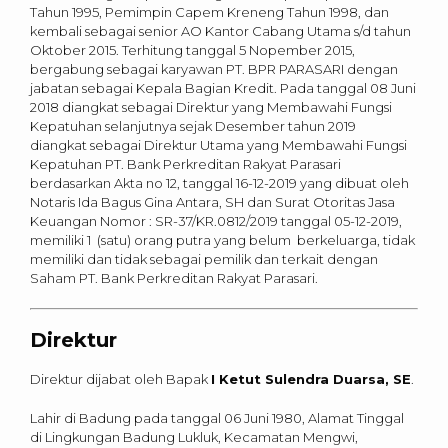
Tahun 1995, Pemimpin Capem Kreneng Tahun 1998, dan
kembali sebagai senior AO Kantor Cabang Utama s/d tahun
Oktober 2015. Terhitung tanggal 5 Nopember 2015,
bergabung sebagai karyawan PT. BPR PARASARI dengan
jabatan sebagai Kepala Bagian Kredit. Pada tanggal 08 Juni
2018 diangkat sebagai Direktur yang Membawahi Fungsi
Kepatuhan selanjutnya sejak Desember tahun 2019
diangkat sebagai Direktur Utama yang Membawahi Fungsi
Kepatuhan PT. Bank Perkreditan Rakyat Parasari
berdasarkan Akta no 12, tanggal 16-12-2019 yang dibuat oleh
Notaris Ida Bagus Gina Antara, SH dan Surat Otoritas Jasa
Keuangan Nomor : SR-37/KR.0812/2019 tanggal 05-12-2019,
memiliki 1 (satu) orang putra yang belum berkeluarga, tidak
memiliki dan tidak sebagai pemilik dan terkait dengan
Saham PT. Bank Perkreditan Rakyat Parasari.
Direktur
Direktur dijabat oleh Bapak
I Ketut Sulendra Duarsa, SE
.
Lahir di Badung pada tanggal 06 Juni 1980, Alamat Tinggal
di Lingkungan Badung Lukluk, Kecamatan Mengwi,