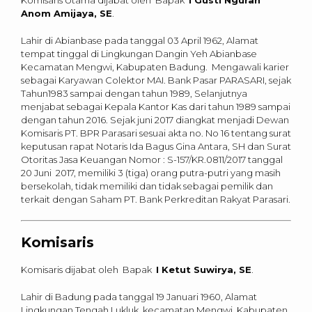
Komisaris Utama dijabat oleh Bapak
I Gusti Ngurah
Anom Amijaya, SE
.
Lahir di Abianbase pada tanggal 03 April 1962, Alamat
tempat tinggal di Lingkungan Dangin Yeh Abianbase
Kecamatan Mengwi, Kabupaten Badung. Mengawali karier
sebagai Karyawan Colektor MAI. Bank Pasar PARASARI, sejak
Tahun1983 sampai dengan tahun 1989, Selanjutnya
menjabat sebagai Kepala Kantor Kas dari tahun 1989 sampai
dengan tahun 2016. Sejak juni 2017 diangkat menjadi Dewan
Komisaris PT. BPR Parasari sesuai akta no. No 16 tentang surat
keputusan rapat Notaris Ida Bagus Gina Antara, SH dan Surat
Otoritas Jasa Keuangan Nomor : S-157/KR.0811/2017 tanggal
20 Juni 2017, memiliki 3 (tiga) orang putra-putri yang masih
bersekolah, tidak memiliki dan tidak sebagai pemilik dan
terkait dengan Saham PT. Bank Perkreditan Rakyat Parasari.
Komisaris
Komisaris dijabat oleh Bapak
I Ketut Suwirya, SE
.
Lahir di Badung pada tanggal 19 Januari 1960, Alamat
Lingkungan Tengah Lukluk, kecamatan Mengwi, Kabupaten