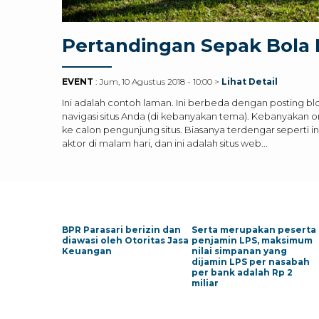
Pertandingan Sepak Bola
EVENT
: Jum, 10 Agustus 2018 - 10:00 >
Lihat Detail
Ini adalah contoh laman. Ini berbeda dengan posting b
navigasi situs Anda (di kebanyakan tema). Kebanyaka
ke calon pengunjung situs. Biasanya terdengar seperti i
aktor di malam hari, dan ini adalah situs web...
BPR Parasari berizin dan
Serta merupakan peserta
diawasi oleh Otoritas Jasa
penjamin LPS, maksimum
Keuangan
nilai simpanan yang
dijamin LPS per nasabah
per bank adalah Rp 2
miliar