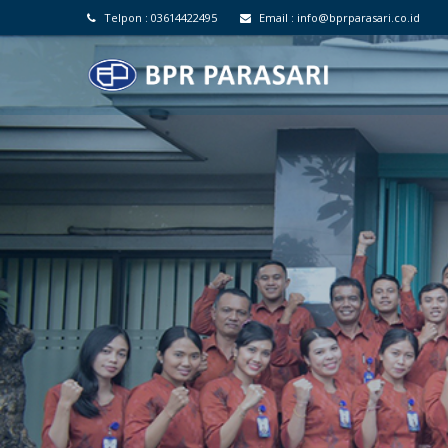
Telpon :
03614422495
Email :
info@bprparasari.co.id