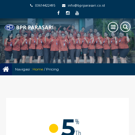
03614422495
info@bprparasari.co.id
Navigasi :
Home
/
Pricing
5
%
/Th