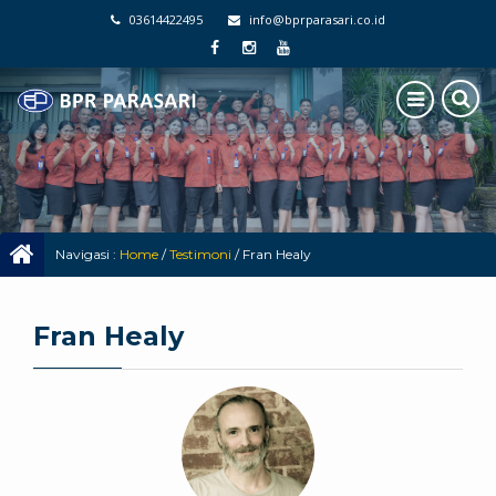
03614422495
info@bprparasari.co.id
Navigasi :
Home
/
Testimoni
/
Fran Healy
Fran Healy